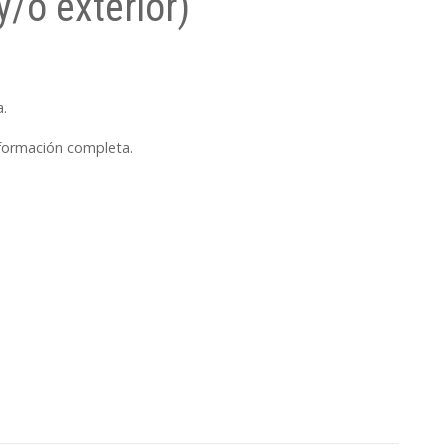
y/o exterior)
a.
nformación completa.